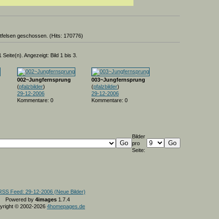
felsen geschossen. (Hits: 170776)
 Seite(n). Angezeigt: Bild 1 bis 3.
002~Jungfernsprung
003~Jungfernsprung
(
pfalzbilder
)
(
pfalzbilder
)
29-12-2006
29-12-2006
Kommentare: 0
Kommentare: 0
Bilder
pro
Seite:
Powered by
4images
1.7.4
yright © 2002-2026
4homepages.de