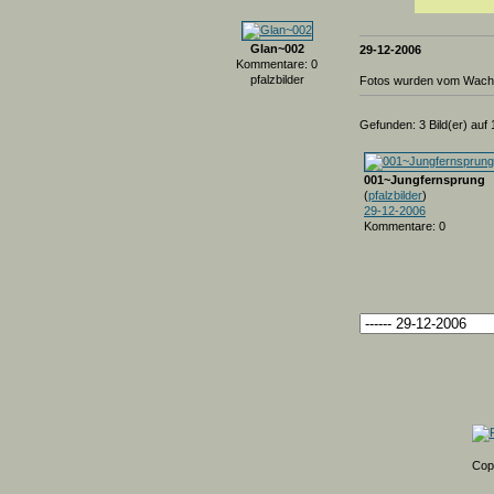
Glan~002
29-12-2006
Kommentare: 0
pfalzbilder
Fotos wurden vom Wacht
Gefunden: 3 Bild(er) auf 1
001~Jungfernsprung
(
pfalzbilder
)
29-12-2006
Kommentare: 0
Cop