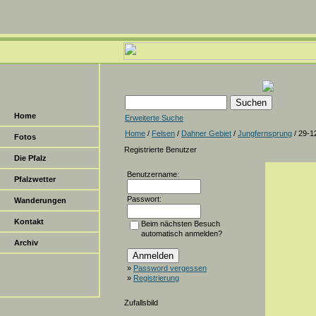
Home
Erweiterte Suche
Home
/
Felsen
/
Dahner Gebiet
/
Jungfernsprung
/ 29-1
Fotos
Registrierte Benutzer
Die Pfalz
Benutzername:
Pfalzwetter
Passwort:
Wanderungen
Kontakt
Beim nächsten Besuch
automatisch anmelden?
Archiv
»
Password vergessen
»
Registrierung
Zufallsbild