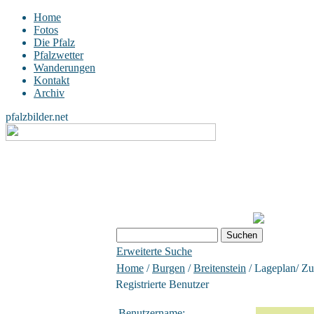
Home
Fotos
Die Pfalz
Pfalzwetter
Wanderungen
Kontakt
Archiv
pfalzbilder.net
Erweiterte Suche
Home
/
Burgen
/
Breitenstein
/ Lageplan/ Z
Registrierte Benutzer
Benutzername: