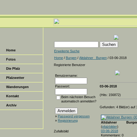
Home
Erweiterte Suche
Home
/
Burgen
/
Altdahner _Burgen
/ 03-06-2018
Fotos
Registrierte Benutzer
Die Pfalz
Benutzername:
Pfalzwetter
Passwort:
03-06-2018
Wanderungen
(Hits: 156872)
Kontakt
Beim nächsten Besuch
automatisch anmelden?
Archiv
Gefunden: 4 Bild(er) auf 1
»
Password vergessen
»
Registrierung
Altdahner Burgen
(
pfalzbilder
)
03-06-2018
Zufallsbild
Kommentare: 0