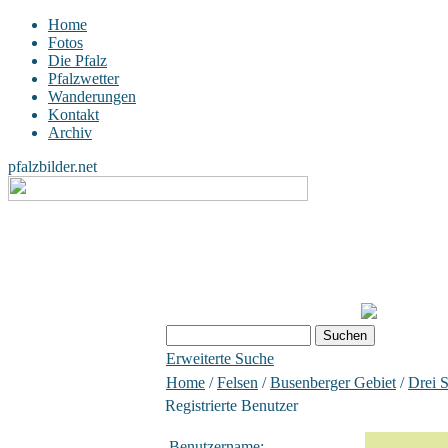
Home
Fotos
Die Pfalz
Pfalzwetter
Wanderungen
Kontakt
Archiv
pfalzbilder.net
Erweiterte Suche
Home
/
Felsen
/
Busenberger Gebiet
/
Drei S
Registrierte Benutzer
Benutzername: