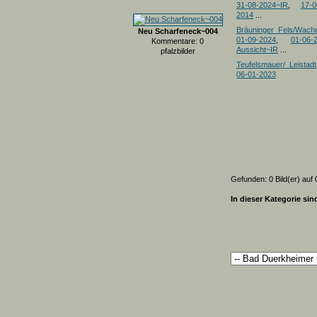
31-08-2024~IR
,
17-0
2014
...
Bräuninger_Fels/Wach
Neu Scharfeneck~004
01-09-2024
,
01-06-
Kommentare: 0
Aussicht~IR
...
pfalzbilder
Teufelsmauer/_Leistadt
06-01-2023
Gefunden: 0 Bild(er) auf 0
In dieser Kategorie sin