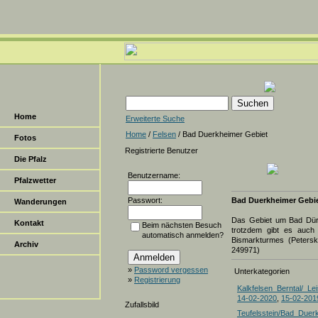
Home
Erweiterte Suche
Home
/
Felsen
/ Bad Duerkheimer Gebiet
Fotos
Registrierte Benutzer
Die Pfalz
Benutzername:
Pfalzwetter
Passwort:
Bad Duerkheimer Gebi
Wanderungen
Das Gebiet um Bad Dürkhe
Kontakt
Beim nächsten Besuch
trotzdem gibt es auch 
automatisch anmelden?
Bismarkturmes (Petersko
Archiv
249971)
»
Password vergessen
Unterkategorien
»
Registrierung
Kalkfelsen_Berntal/_Lei
14-02-2020
,
15-02-201
Zufallsbild
Teufelsstein/Bad_Duer