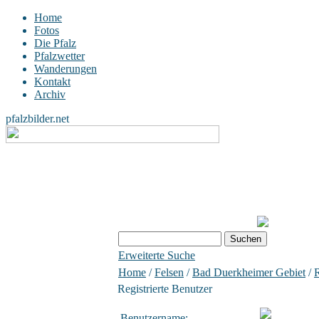
Home
Fotos
Die Pfalz
Pfalzwetter
Wanderungen
Kontakt
Archiv
pfalzbilder.net
Erweiterte Suche
Home
/
Felsen
/
Bad Duerkheimer Gebiet
/
R
Registrierte Benutzer
Benutzername: