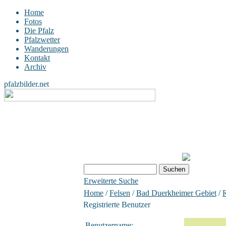
Home
Fotos
Die Pfalz
Pfalzwetter
Wanderungen
Kontakt
Archiv
pfalzbilder.net
Erweiterte Suche
Home
/
Felsen
/
Bad Duerkheimer Gebiet
/
R
Registrierte Benutzer
Benutzername: