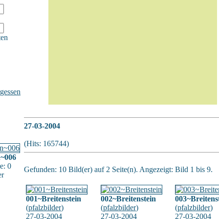
ten
gessen
27-03-2004
(Hits: 165744)
n~006
e: 0
Gefunden: 10 Bild(er) auf 2 Seite(n). Angezeigt: Bild 1 bis 9.
er
001~Breitenstein
002~Breitenstein
003~Breitens
(
pfalzbilder
)
(
pfalzbilder
)
(
pfalzbilder
)
27-03-2004
27-03-2004
27-03-2004