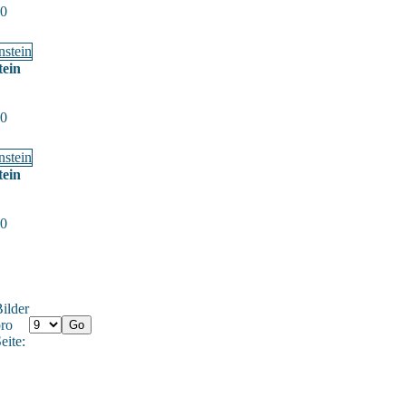
 0
tein
 0
tein
 0
ilder
ro
eite: