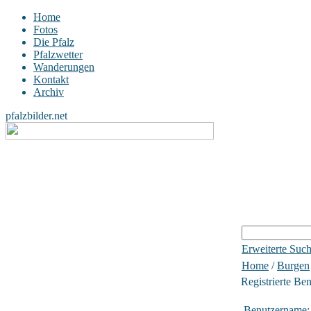
Home
Fotos
Die Pfalz
Pfalzwetter
Wanderungen
Kontakt
Archiv
pfalzbilder.net
Erweiterte Suc
Home
/
Burgen
Registrierte Be
Benutzername: