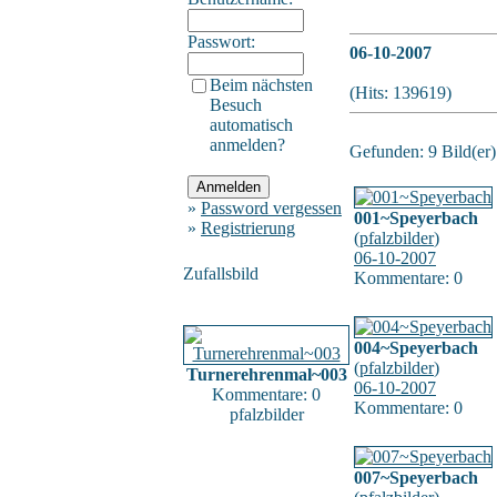
Passwort:
06-10-2007
Beim nächsten
(Hits: 139619)
Besuch
automatisch
anmelden?
Gefunden: 9 Bild(er) 
»
Password vergessen
001~Speyerbach
»
Registrierung
(
pfalzbilder
)
06-10-2007
Zufallsbild
Kommentare: 0
004~Speyerbach
(
pfalzbilder
)
Turnerehrenmal~003
06-10-2007
Kommentare: 0
Kommentare: 0
pfalzbilder
007~Speyerbach