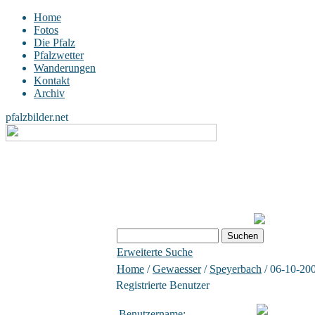
Home
Fotos
Die Pfalz
Pfalzwetter
Wanderungen
Kontakt
Archiv
pfalzbilder.net
Erweiterte Suche
Home
/
Gewaesser
/
Speyerbach
/ 06-10-20
Registrierte Benutzer
Benutzername: