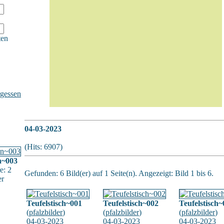
ten
gessen
04-03-2023
(Hits: 6907)
n~003
e: 2
Gefunden: 6 Bild(er) auf 1 Seite(n). Angezeigt: Bild 1 bis 6.
er
Teufelstisch~001
Teufelstisch~002
Teufelstisch
(
pfalzbilder
)
(
pfalzbilder
)
(
pfalzbilder
)
04-03-2023
04-03-2023
04-03-2023