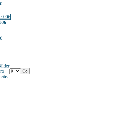
 0
~006
 0
ilder
ro
eite: