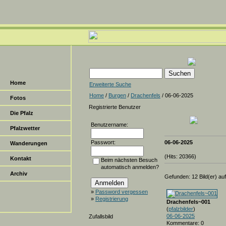
Home
Erweiterte Suche
Home
/
Burgen
/
Drachenfels
/ 06-06-2025
Fotos
Registrierte Benutzer
Die Pfalz
Benutzername:
Pfalzwetter
Passwort:
06-06-2025
Wanderungen
(Hits: 20366)
Kontakt
Beim nächsten Besuch
automatisch anmelden?
Archiv
Gefunden: 12 Bild(er) auf 
»
Password vergessen
»
Registrierung
Drachenfels~001
(
pfalzbilder
)
06-06-2025
Zufallsbild
Kommentare: 0