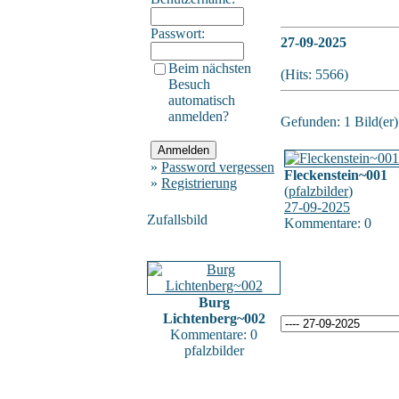
Passwort:
27-09-2025
Beim nächsten
(Hits: 5566)
Besuch
automatisch
anmelden?
Gefunden: 1 Bild(er) 
»
Password vergessen
Fleckenstein~001
»
Registrierung
(
pfalzbilder
)
27-09-2025
Zufallsbild
Kommentare: 0
Burg
Lichtenberg~002
Kommentare: 0
pfalzbilder