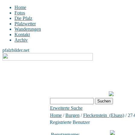
Home
Fotos
Die Pfalz
Pfalzwetter
Wanderungen
Kontakt
Archiv
pfalzbilder.net
Erweiterte Suche
Home
/
Burgen
/
Fleckenstein_(Elsass)
/ 27-
Registrierte Benutzer
Benutzername: