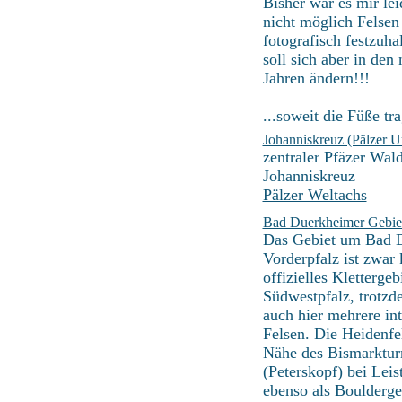
Bisher war es mir le
nicht möglich Felsen 
fotografisch festzuha
soll sich aber in den
Jahren ändern!!!
...soweit die Füße tr
Johanniskreuz (Pälzer U
zentraler Pfäzer Wal
Johanniskreuz
Pälzer Weltachs
Bad Duerkheimer Gebie
Das Gebiet um Bad 
Vorderpfalz ist zwar 
offizielles Klettergeb
Südwestpfalz, trotzd
auch hier mehrere int
Felsen. Die Heidenfel
Nähe des Bismarktu
(Peterskopf) bei Leist
ebenso als Boulderge