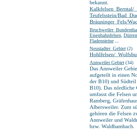
bekannt.
Kalkfelsen_Berntal/_
Teufelsstein/Bad_Du
Bräuninger_Fels/Wa
Bruchweiler_Bundentha
Eisenbahnfelsen
,
Dürren
Fladensteine
...
Neustadter_Gebiet
(2)
Hohlfelsen/_Wolfsbu
Annweiler Gebiet
(34)
Das Annweiler Gebiet
aufgeteilt in einen N
der B10) und Südteil 
B10). Das nördliche 
umfasst die Felsen u
Ramberg, Gräfenhau
Albersweiler. Zum sü
gehören die Felsen z
Annweiler und Wald
bzw. Waldhambach.