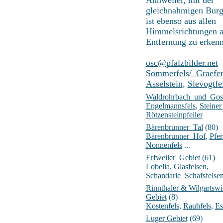
gleichnahmigen Burg.
ist ebenso aus allen
Himmelsrichtungen a
Entfernung zu erken
osc@pfalzbilder.net
Sommerfels/_Graefe
Asselstein
,
Slevogtfe
Waldrohrbach_und_Goss
Engelmannsfels
,
Steine
Rötzensteinpfeiler
Bärenbrunner_Tal
(80)
Bärenbrunner_Hof
,
Pfer
Nonnenfels
...
Erfweiler_Gebiet
(61)
Lobelia
,
Glasfelsen
,
Schandarie_Schafsfelse
Rinnthaler & Wilgartswi
Gebiet
(8)
Kostenfels
,
Rauhfels
,
Es
Luger Gebiet
(69)