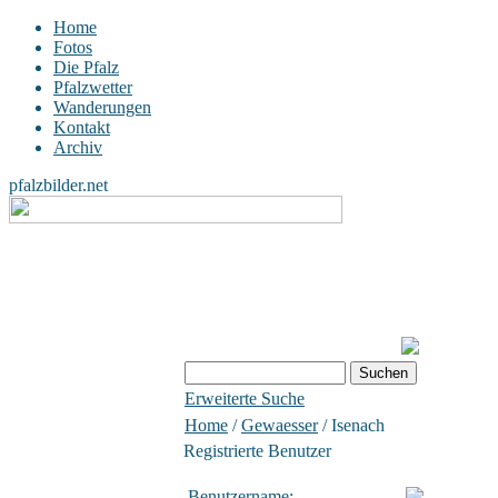
Home
Fotos
Die Pfalz
Pfalzwetter
Wanderungen
Kontakt
Archiv
pfalzbilder.net
Erweiterte Suche
Home
/
Gewaesser
/ Isenach
Registrierte Benutzer
Benutzername: