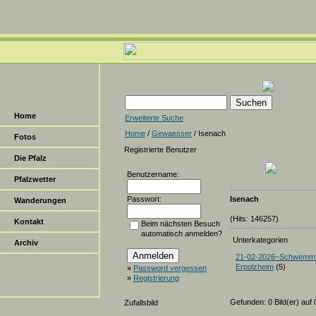
Home
Erweiterte Suche
Home
/
Gewaesser
/ Isenach
Fotos
Registrierte Benutzer
Die Pfalz
Benutzername:
Pfalzwetter
Passwort:
Isenach
Wanderungen
(Hits: 146257)
Kontakt
Beim nächsten Besuch
automatisch anmelden?
Unterkategorien
Archiv
21-02-2026~Schwemmf
Erpolzheim
(5)
»
Password vergessen
»
Registrierung
Gefunden: 0 Bild(er) auf 0
Zufallsbild