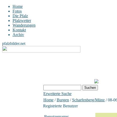
Home
Fotos
Die Pfalz
Pfalzwetter
Wanderungen
Kontakt
Archiv
pfalzbilder.net
Erweiterte Suche
Home
/
Burgen
/
Scharfenberg/Münz
/ 08-0
Registrierte Benutzer
Benutzername: