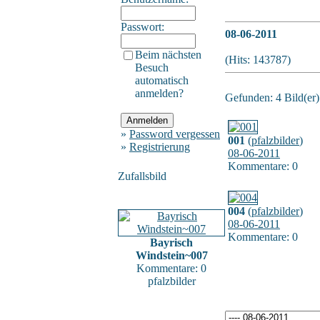
Passwort:
08-06-2011
Beim nächsten
(Hits: 143787)
Besuch
automatisch
anmelden?
Gefunden: 4 Bild(er) 
»
Password vergessen
001
(
pfalzbilder
)
»
Registrierung
08-06-2011
Kommentare: 0
Zufallsbild
004
(
pfalzbilder
)
08-06-2011
Kommentare: 0
Bayrisch
Windstein~007
Kommentare: 0
pfalzbilder