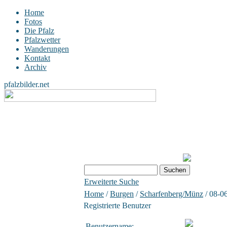
Home
Fotos
Die Pfalz
Pfalzwetter
Wanderungen
Kontakt
Archiv
pfalzbilder.net
Erweiterte Suche
Home
/
Burgen
/
Scharfenberg/Münz
/ 08-0
Registrierte Benutzer
Benutzername: