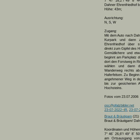
7° 47´ 16,2"/ 49° 8´ 44
Dahner Ehrenfriedhof b
Höhe: 43m;
Ausrichtung:
N, S, W
Zugang:
Mit dem Auto nach Da
Kurpark und dann 
Ehrenfriedhof über s
direkt zum Gipfel des 
Gemütlichere und etw
beginnt am Parkplatz d
dort den Forstweg in 
wählen und dann de
Wanderweg rechts ab 
Haferfelsen. Zu Beginn 
angehmener Weg in d
bis zur gesicherten 
Hochsteins.
Fotos vom 23.07.2006
osc@pfalzbilder.net
23-07-2022~IR
,
23-07-
Braut & Bräutigam
(21)
Braut & Bräutigam/ Dah
Koordinaten und Höhe
7° 46´ 26,6"/ 49° 8´ 50
am Ortsausgang von