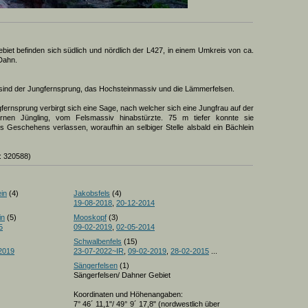
iet befinden sich südlich und nördlich der L427, in einem Umkreis von ca.
 Dahn.
sind der Jungfernsprung, das Hochsteinmassiv und die Lämmerfelsen.
rnsprung verbirgt sich eine Sage, nach welcher sich eine Jungfrau auf der
ernen Jüngling, vom Felsmassiv hinabstürzte. 75 m tiefer konnte sie
s Geschehens verlassen, woraufhin an selbiger Stelle alsbald ein Bächlein
: 320588)
in
(4)
Jakobsfels
(4)
19-08-2018
,
20-12-2014
in
(5)
Mooskopf
(3)
5
09-02-2019
,
02-05-2014
Schwalbenfels
(15)
2019
23-07-2022~IR
,
09-02-2019
,
28-02-2015
...
Sängerfelsen
(1)
Sängerfelsen/ Dahner Gebiet
Koordinaten und Höhenangaben:
7° 46´ 11,1"/ 49° 9´ 17,8" (nordwestlich über