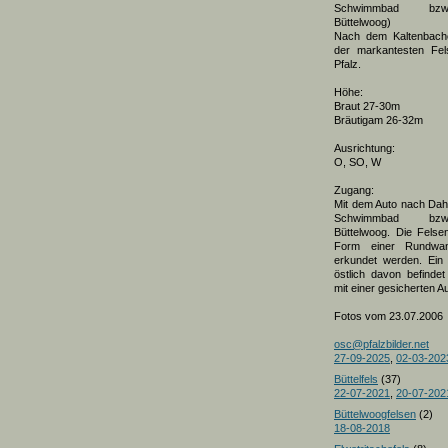
Schwimmbad bzw
Büttelwoog)
Nach dem Kaltenbache
der markantesten Fel
Pfalz.
Höhe:
Braut 27-30m
Bräutigam 26-32m
Ausrichtung:
O, SO, W
Zugang:
Mit dem Auto nach Da
Schwimmbad bzw
Büttelwoog. Die Fels
Form einer Rundwa
erkundet werden. Ein
östlich davon befinde
mit einer gesicherten A
Fotos vom 23.07.2006
osc@pfalzbilder.net
27-09-2025
,
02-03-202
Büttelfels
(37)
22-07-2021
,
20-07-202
Büttelwoogfelsen
(2)
18-08-2018