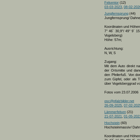
Felsentor
(12)
03-03-2023
,
08-02-202
Jungfernsprung
(44)
Jungfernsprung/ Dahne
Koordinaten und Höhe
7° 46´ 30,9"/ 49° 9´ 15
Vogelsberg)
Höhe: 57m;
Ausrichtung:
N, W, S
Zugang:
Mit dem Auto direkt n
der Ortsmitte und da
den Pfeilerfuß. Von d
zum Gipfel, oder als 
über Vogelsberggrad 
Fotos vom 23.07.2006
osc@pfalzbilder.net
26-09-2025
,
07-02-202
Lämmerfelsen
(21)
21-07-2021
,
01-05-202
Hochstein
(60)
Hochsteinmassiv/ Dahn
Koordinaten und Höhe