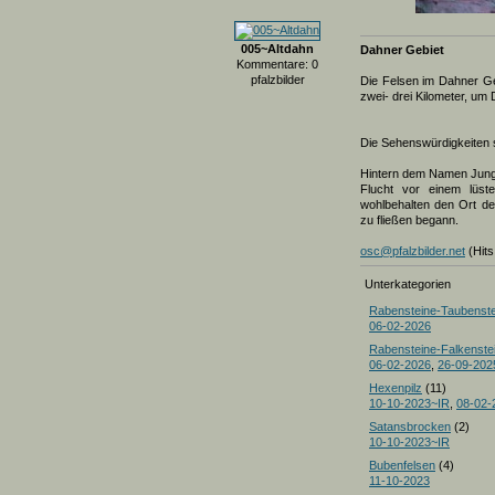
005~Altdahn
Dahner Gebiet
Kommentare: 0
pfalzbilder
Die Felsen im Dahner Geb
zwei- drei Kilometer, um
Die Sehenswürdigkeiten 
Hintern dem Namen Jungfe
Flucht vor einem lüst
wohlbehalten den Ort de
zu fließen begann.
osc@pfalzbilder.net
(Hits
Unterkategorien
Rabensteine-Taubenste
06-02-2026
Rabensteine-Falkenste
06-02-2026
,
26-09-202
Hexenpilz
(11)
10-10-2023~IR
,
08-02-
Satansbrocken
(2)
10-10-2023~IR
Bubenfelsen
(4)
11-10-2023