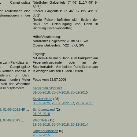
. Campingplatz
Nördlicher Galgenfels: 7° 46´ 11,1"/ 49° 9´
39,7,"
r Teufelstisch eine
Oberer Galgenfels: 7° 46´ 17,19"/ 49° 9´
sformationen in der
33,2"
(beide Felsen befinden sich östlich der
B427 am Ortsausgang von Dahn in
Richtung Hinterweidenthal)
Höhe/ Ausrichtung:
Nördlicher Galgenfels: 28 m/ SO, SW
Oberer Galgenfels: 7-22 m/ O, SW
Zugang:
Mit dem Auto nach Dahn zum Parkplatz am
hn zum Parkplatz am
Feuerwehrgebäude oder an der
. Campingplatz
Spankorfabrik. Von beiden Parkplätzen aus
en können ebenso in
in wenigen Minuten zu den Felsen.
nderung um Dahn
 paar hundert Meter
Fotos vom 23.07.2006
t sich der Wachtfels
ussichtsplattform.
osc@pfalzbilder.net
01-06-2018
,
25-07-2016
,
28-02-2015
...
Schillerfelsen
(28)
08-02-2025
,
23-07-2022~IR
,
21-07-2021
...
3
,
01-05-2022~IR
...
Schützenwand
(2)
01-06-2018
1
,
07-02-2019
...
Wachtfels
(15)
19-08-2018
,
30-04-2018
,
20-12-2014
Ungeheuerfelsen
(6)
28-02-2015