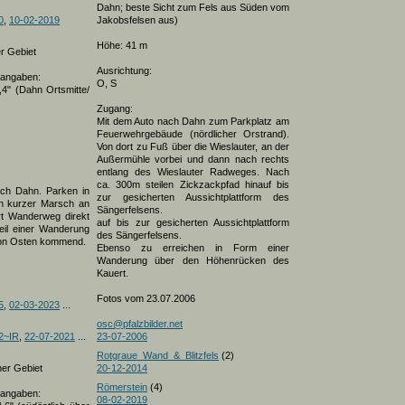
Dahn; beste Sicht zum Fels aus Süden vom
0
,
10-02-2019
Jakobsfelsen aus)
Höhe: 41 m
r Gebiet
Ausrichtung:
nangaben:
O, S
,4" (Dahn Ortsmitte/
Zugang:
Mit dem Auto nach Dahn zum Parkplatz am
Feuerwehrgebäude (nördlicher Orstrand).
Von dort zu Fuß über die Wieslauter, an der
Außermühle vorbei und dann nach rechts
entlang des Wieslauter Radweges. Nach
ca. 300m steilen Zickzackpfad hinauf bis
ach Dahn. Parken in
zur gesicherten Aussichtplattform des
nn kurzer Marsch an
Sängerfelsens.
ort Wanderweg direkt
auf bis zur gesicherten Aussichtplattform
Teil einer Wanderung
des Sängerfelsens.
von Osten kommend.
Ebenso zu erreichen in Form einer
Wanderung über den Höhenrücken des
Kauert.
Fotos vom 23.07.2006
5
,
02-03-2023
...
osc@pfalzbilder.net
2~IR
,
22-07-2021
...
23-07-2006
Rotgraue_Wand_&_Blitzfels
(2)
er Gebiet
20-12-2014
Römerstein
(4)
nangaben:
08-02-2019