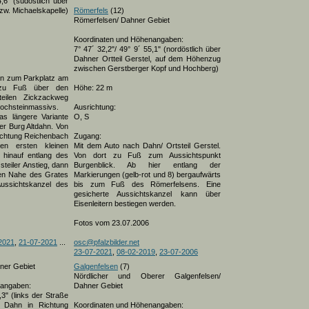
,6" (südöstlich über
zw. Michaelskapelle)
Römerfels
(12)
Römerfelsen/ Dahner Gebiet
Koordinaten und Höhenangaben:
7° 47´ 32,2"/ 49° 9´ 55,1" (nordöstlich über
Dahner Ortteil Gerstel, auf dem Höhenzug
zwischen Gerstberger Kopf und Hochberg)
hn zum Parkplatz am
zu Fuß über den
Höhe: 22 m
teilen Zickzackweg
Hochsteinmassivs.
Ausrichtung:
as längere Variante
O, S
er Burg Altdahn. Von
Richtung Reichenbach
Zugang:
n ersten kleinen
Mit dem Auto nach Dahn/ Ortsteil Gerstel.
hinauf entlang des
Von dort zu Fuß zum Aussichtspunkt
steiler Anstieg, dann
Burgenblick. Ab hier entlang der
en Nahe des Grates
Markierungen (gelb-rot und 8) bergaufwärts
Aussichtskanzel des
bis zum Fuß des Römerfelsens. Eine
gesicherte Aussichtskanzel kann über
Eisenleitern bestiegen werden.
Fotos vom 23.07.2006
2021
,
21-07-2021
...
osc@pfalzbilder.net
23-07-2021
,
08-02-2019
,
23-07-2006
ner Gebiet
Galgenfelsen
(7)
Nördlicher und Oberer Galgenfelsen/
nangaben:
Dahner Gebiet
,3" (links der Straße
 Dahn in Richtung
Koordinaten und Höhenangaben: