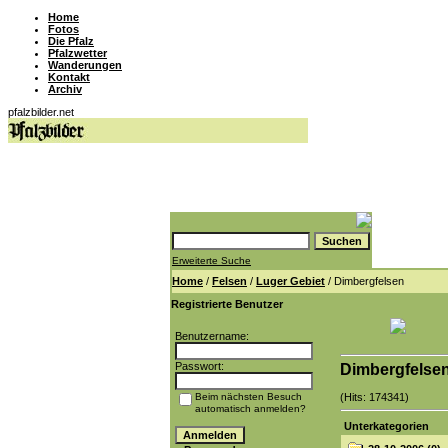
Home
Fotos
Die Pfalz
Pfalzwetter
Wanderungen
Kontakt
Archiv
pfalzbilder.net
Erweiterte Suche
Home
/
Felsen
/
Luger Gebiet
/ Dimbergfelsen
Registrierte Benutzer
Benutzername:
Passwort:
Dimbergfelse
Beim nächsten Besuch
(Hits: 174341)
automatisch anmelden?
Unterkategorien