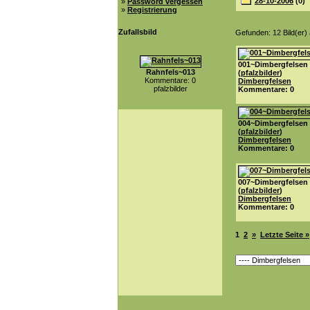
28-10-2006
(0)
»
Password vergessen
»
Registrierung
Zufallsbild
Gefunden: 12 Bild(er) a
001~Dimbergfelsen
Rahnfels~013
(
pfalzbilder
)
Kommentare: 0
Dimbergfelsen
pfalzbilder
Kommentare: 0
004~Dimbergfelsen
(
pfalzbilder
)
Dimbergfelsen
Kommentare: 0
007~Dimbergfelsen
(
pfalzbilder
)
Dimbergfelsen
Kommentare: 0
1
2
»
Letzte Seite »