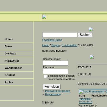
Home
Erweiterte Suche
Home
/
Burgen
/
Frankenstein
/ 17-02-2013
Fotos
Registrierte Benutzer
Die Pfalz
Benutzername:
Pfalzwetter
Passwort:
17-02-2013
Wanderungen
(Hits: 4111)
Kontakt
Beim nächsten Besuch
automatisch anmelden?
Archiv
Gefunden: 2 Bild(er) auf 1
»
Password vergessen
»
Registrierung
Burg Frankenstei
(
pfalzbilder
)
17-02-2013
Zufallsbild
Kommentare: 0