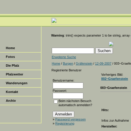
Warning
: trim() expects parameter 1 to be string, array
Home
Fotos
Erweiterte Suche
Home
/
Burgen
/
Gräfenstein
/
12-09-2007
/ 003~Graefe
Die Pfalz
Registrierte Benutzer
Pfalzwetter
Vorheriges Bild:
002~Graefenstein
Benutzername:
Wanderungen
003~Graefenstein
Passwort:
Kontakt
Archiv
Beim nächsten Besuch
automatisch anmelden?
Hits:
»
Password vergessen
Infos zur Aufnahme
»
Registrierung
Hersteller: