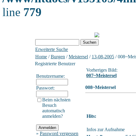
line
779
Erweiterte Suche
Home
/
Burgen
/
Meistersel
/
13-08-2005
/ 008~Meis
Registrierte Benutzer
Vorheriges Bild:
007~Meistersel
Benutzername:
008~Meistersel
Passwort:
Beim nächsten
Besuch
automatisch
anmelden?
Hits:
Infos zur Aufnahme
»
Password vergessen