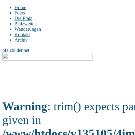
Home
Fotos
Die Pfalz
Pfalzwetter
Wanderungen
Kontakt
Archiv
pfalzbilder.net
Warning
: trim() expects pa
given in
/www/htdocs/v135105/4ima