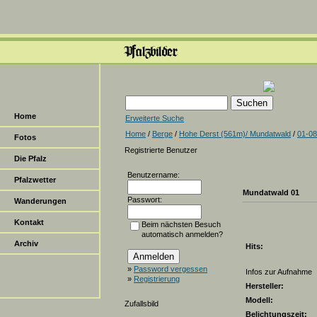
Home
Erweiterte Suche
Home
/
Berge
/
Hohe Derst (561m)/ Mundatwald
/
01-08
Fotos
Registrierte Benutzer
Die Pfalz
Benutzername:
Pfalzwetter
Mundatwald 01
Passwort:
Wanderungen
Kontakt
Beim nächsten Besuch
automatisch anmelden?
Archiv
Hits:
»
Password vergessen
Infos zur Aufnahme
»
Registrierung
Hersteller:
Modell:
Zufallsbild
Belichtungszeit: