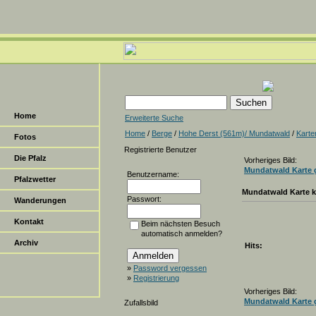
Home
Erweiterte Suche
Home
/
Berge
/
Hohe Derst (561m)/ Mundatwald
/
Karte
Fotos
Registrierte Benutzer
Die Pfalz
Vorheriges Bild:
Mundatwald Karte 
Benutzername:
Pfalzwetter
Mundatwald Karte k
Passwort:
Wanderungen
Kontakt
Beim nächsten Besuch
automatisch anmelden?
Archiv
Hits:
»
Password vergessen
»
Registrierung
Vorheriges Bild:
Mundatwald Karte 
Zufallsbild