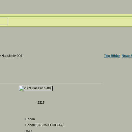
9 Hassloch~009
Top Bilder
Neue B
2318
Canon
Canon EOS 350D DIGITAL
1/30