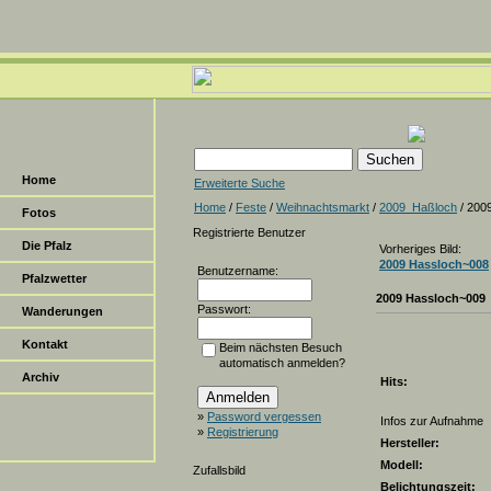
Home
Erweiterte Suche
Home
/
Feste
/
Weihnachtsmarkt
/
2009_Haßloch
/ 200
Fotos
Registrierte Benutzer
Die Pfalz
Vorheriges Bild:
2009 Hassloch~008
Benutzername:
Pfalzwetter
2009 Hassloch~009
Passwort:
Wanderungen
Kontakt
Beim nächsten Besuch
automatisch anmelden?
Archiv
Hits:
»
Password vergessen
Infos zur Aufnahme
»
Registrierung
Hersteller:
Modell:
Zufallsbild
Belichtungszeit: