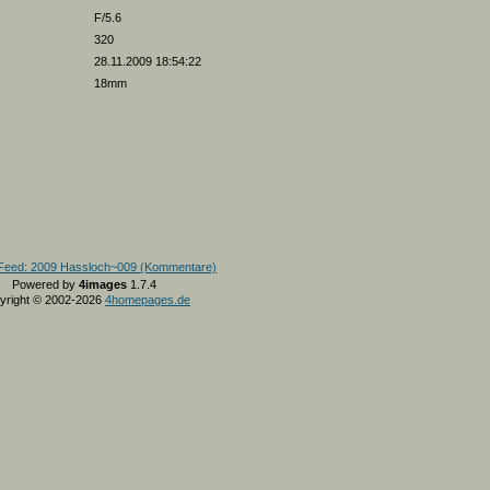
F/5.6
320
28.11.2009 18:54:22
18mm
Powered by
4images
1.7.4
yright © 2002-2026
4homepages.de