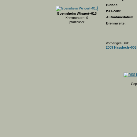
Blende:
ISO-Zahl:
Goennheim Wingert~013
Aufnahmedatum:
Kommentare: 0
pfalzbilder
Brennweite:
Vorheriges Bild:
2009 Hassloch~008
Cop