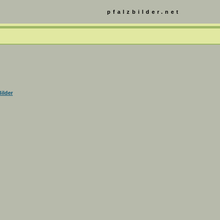
pfalzbilder.net
ilder