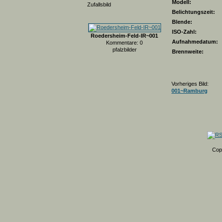
Modell:
Zufallsbild
Belichtungszeit:
Blende:
ISO-Zahl:
Roedersheim-Feld-IR~001
Aufnahmedatum:
Kommentare: 0
pfalzbilder
Brennweite:
Vorheriges Bild:
001~Ramburg
Cop