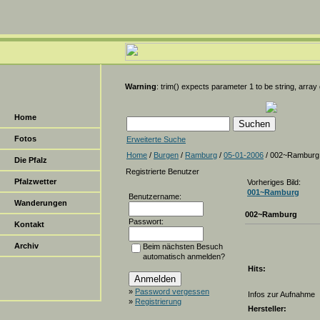
Warning
: trim() expects parameter 1 to be string, array
Home
Fotos
Erweiterte Suche
Home
/
Burgen
/
Ramburg
/
05-01-2006
/ 002~Ramburg
Die Pfalz
Registrierte Benutzer
Pfalzwetter
Vorheriges Bild:
001~Ramburg
Benutzername:
Wanderungen
002~Ramburg
Passwort:
Kontakt
Archiv
Beim nächsten Besuch
automatisch anmelden?
Hits:
»
Password vergessen
Infos zur Aufnahme
»
Registrierung
Hersteller: