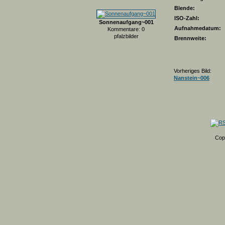
Blende:
ISO-Zahl:
Sonnenaufgang~001
Aufnahmedatum:
Kommentare: 0
pfalzbilder
Brennweite:
Vorheriges Bild:
Nanstein~006
Cop