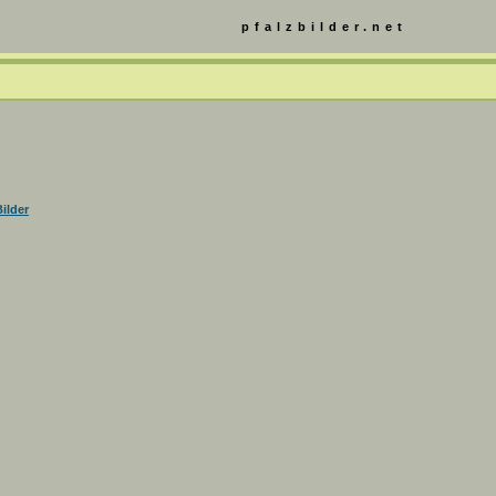
pfalzbilder.net
ilder