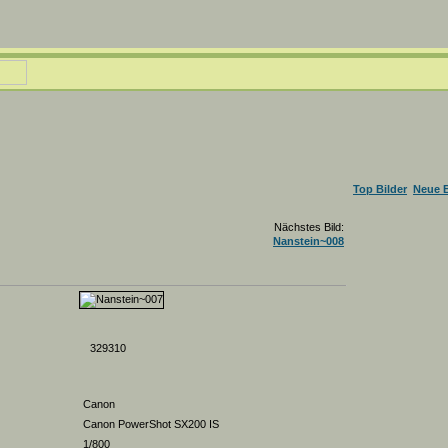
Top Bilder
Neue B
Nächstes Bild:
Nanstein~008
329310
Canon
Canon PowerShot SX200 IS
1/800