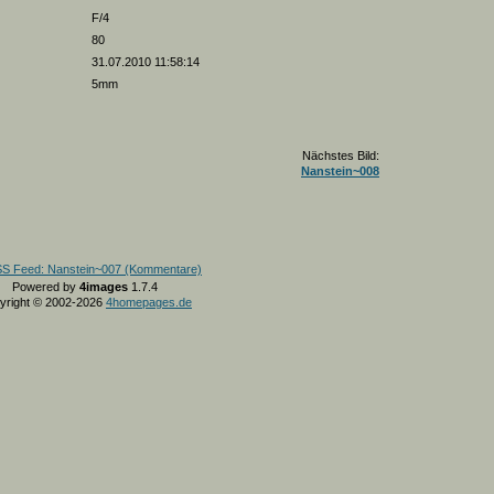
F/4
80
31.07.2010 11:58:14
5mm
Nächstes Bild:
Nanstein~008
Powered by
4images
1.7.4
yright © 2002-2026
4homepages.de