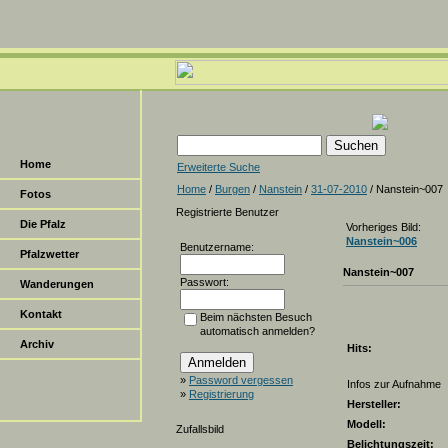
Home
Erweiterte Suche
Home
/
Burgen
/
Nanstein
/
31-07-2010
/ Nanstein~007
Fotos
Registrierte Benutzer
Die Pfalz
Vorheriges Bild:
Nanstein~006
Benutzername:
Pfalzwetter
Nanstein~007
Passwort:
Wanderungen
Kontakt
Beim nächsten Besuch
automatisch anmelden?
Archiv
Hits:
»
Password vergessen
Infos zur Aufnahme
»
Registrierung
Hersteller:
Modell:
Zufallsbild
Belichtungszeit: