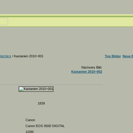
alzblick
/ Kastanien 2010~001
Top Bilder
Neue B
Nächstes Bild:
Kastanien 2010~002
1839
Canon
Canon EOS 350D DIGITAL
1/200