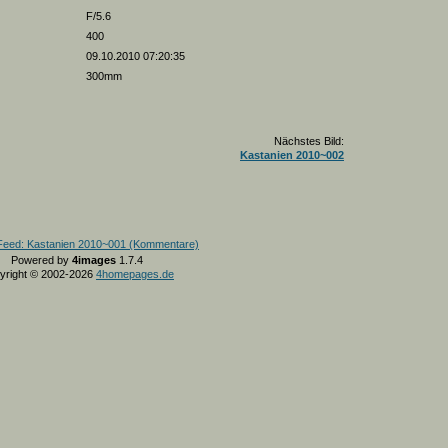
F/5.6
400
09.10.2010 07:20:35
300mm
Nächstes Bild:
Kastanien 2010~002
Powered by
4images
1.7.4
yright © 2002-2026
4homepages.de