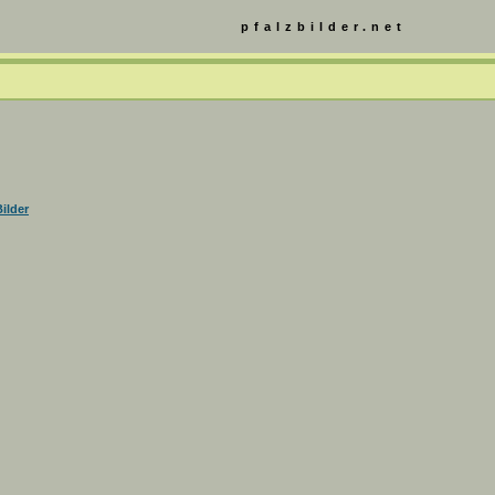
pfalzbilder.net
ilder