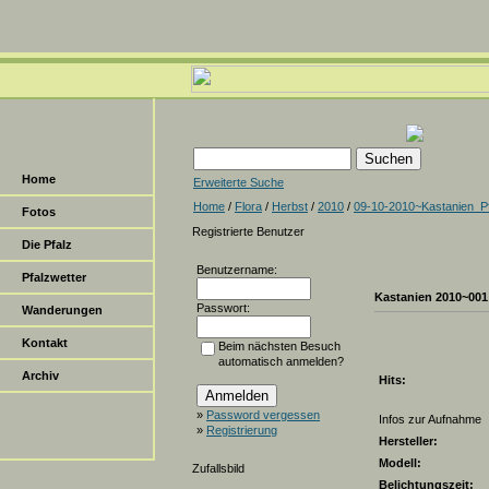
Home
Erweiterte Suche
Home
/
Flora
/
Herbst
/
2010
/
09-10-2010~Kastanien_Pf
Fotos
Registrierte Benutzer
Die Pfalz
Benutzername:
Pfalzwetter
Kastanien 2010~001
Passwort:
Wanderungen
Kontakt
Beim nächsten Besuch
automatisch anmelden?
Archiv
Hits:
»
Password vergessen
Infos zur Aufnahme
»
Registrierung
Hersteller:
Modell:
Zufallsbild
Belichtungszeit: