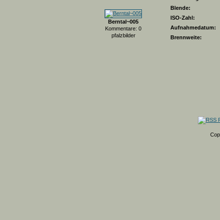
Blende:
ISO-Zahl:
Berntal~005
Aufnahmedatum:
Kommentare: 0
pfalzbilder
Brennweite:
Cop