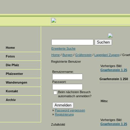
Home
Erweiterte Suche
Home
/
Burgen
/
Gräfenstein
/
Lageplan/ Zugang
/ Graef
Fotos
Registrierte Benutzer
Die Pfalz
Vorheriges Bild:
Graefenstein 1 25
Benutzername:
Pfalzwetter
Graefenstein 1 250
Passwort:
Wanderungen
Kontakt
Beim nächsten Besuch
automatisch anmelden?
Archiv
Hits:
»
Password vergessen
»
Registrierung
Vorheriges Bild:
Graefenstein 1 25
Zufallsbild