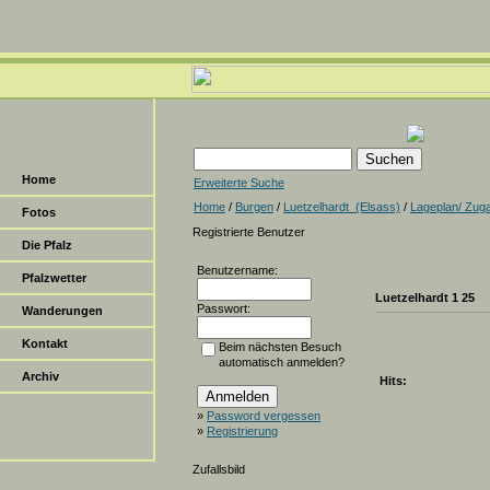
Home
Erweiterte Suche
Home
/
Burgen
/
Luetzelhardt_(Elsass)
/
Lageplan/ Zug
Fotos
Registrierte Benutzer
Die Pfalz
Benutzername:
Pfalzwetter
Luetzelhardt 1 25
Passwort:
Wanderungen
Kontakt
Beim nächsten Besuch
automatisch anmelden?
Archiv
Hits:
»
Password vergessen
»
Registrierung
Zufallsbild