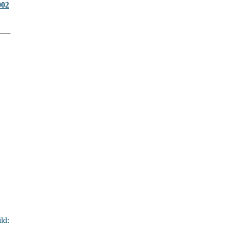
002
ld: