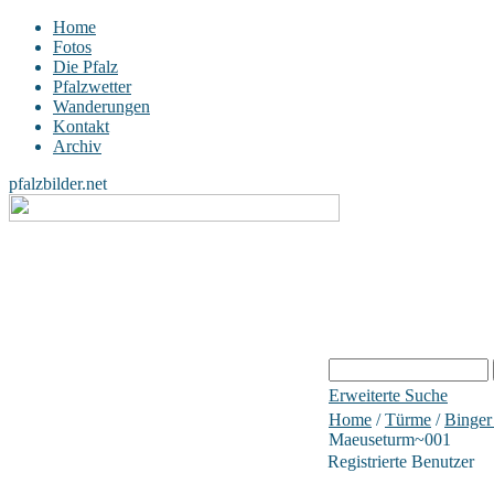
Home
Fotos
Die Pfalz
Pfalzwetter
Wanderungen
Kontakt
Archiv
pfalzbilder.net
Erweiterte Suche
Home
/
Türme
/
Binger
Maeuseturm~001
Registrierte Benutzer