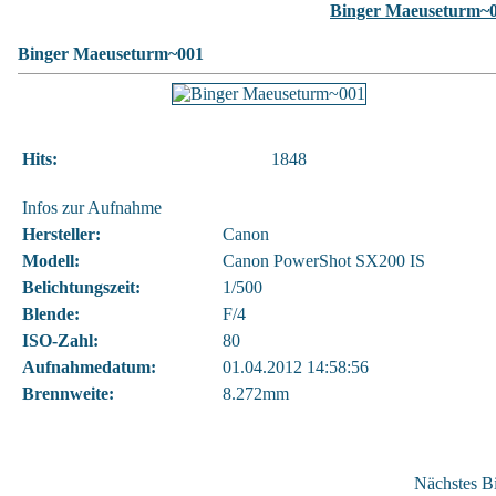
Binger Maeuseturm~
Binger Maeuseturm~001
Hits:
1848
Infos zur Aufnahme
Hersteller:
Canon
Modell:
Canon PowerShot SX200 IS
Belichtungszeit:
1/500
Blende:
F/4
ISO-Zahl:
80
Aufnahmedatum:
01.04.2012 14:58:56
Brennweite:
8.272mm
Nächstes Bi