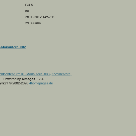
F/4.5
80
28.06.2012 14:57:15
29.396mm
-Morlautern~002
Powered by
4images
1.7.4
yright © 2002-2026
4homepages.de