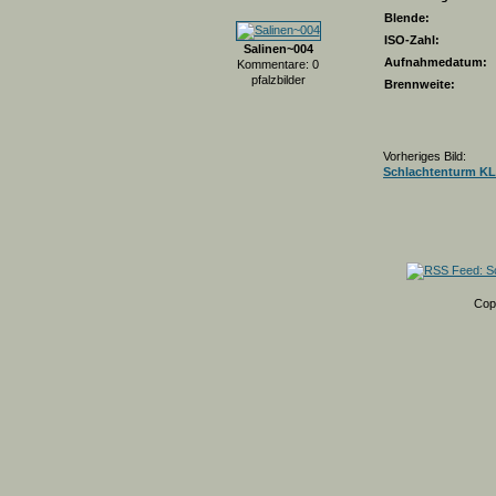
Blende:
ISO-Zahl:
Salinen~004
Aufnahmedatum:
Kommentare: 0
pfalzbilder
Brennweite:
Vorheriges Bild:
Schlachtenturm KL
Cop