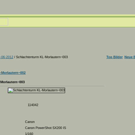
-06-2012
/ Schlachtenturm KL-Morlautern~003
Top Bilder
Neue B
-Morlautern~002
-Morlautern~003
114042
Canon
Canon PowerShot SX200 IS
1/160