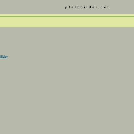
pfalzbilder.net
ilder