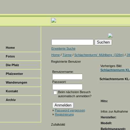
Home
Erweiterte Suche
Home
/
Türme
/
Schlachtenturm/_Mühlberg_(328m)
/
28
Fotos
Registrierte Benutzer
Die Pfalz
Vorheriges Bild:
Schlachtenturm KL
Benutzername:
Pfalzwetter
Schlachtenturm KL
Passwort:
Wanderungen
Kontakt
Beim nächsten Besuch
automatisch anmelden?
Archiv
Hits:
»
Password vergessen
Infos zur Aufnahme
»
Registrierung
Hersteller:
Modell:
Zufallsbild
Belichtungszeit: