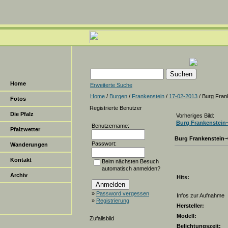
Home
Erweiterte Suche
Home
/
Burgen
/
Frankenstein
/
17-02-2013
/ Burg Fran
Fotos
Registrierte Benutzer
Die Pfalz
Vorheriges Bild:
Burg Frankenstein
Benutzername:
Pfalzwetter
Burg Frankenstein~
Passwort:
Wanderungen
Kontakt
Beim nächsten Besuch
automatisch anmelden?
Archiv
Hits:
»
Password vergessen
Infos zur Aufnahme
»
Registrierung
Hersteller:
Modell:
Zufallsbild
Belichtungszeit: