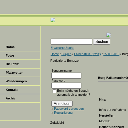
Home
Erweiterte Suche
Home
/
Burgen
/
Falkenstein_(Pfalz)
/
25-09-2013
/ Bur
Fotos
Registrierte Benutzer
Die Pfalz
Benutzername:
Pfalzwetter
Burg Falkenstein~0
Passwort:
Wanderungen
Kontakt
Beim nächsten Besuch
automatisch anmelden?
Archiv
Hits:
»
Password vergessen
Infos zur Aufnahme
»
Registrierung
Hersteller:
Modell:
Zufallsbild
Belichtungszeit: