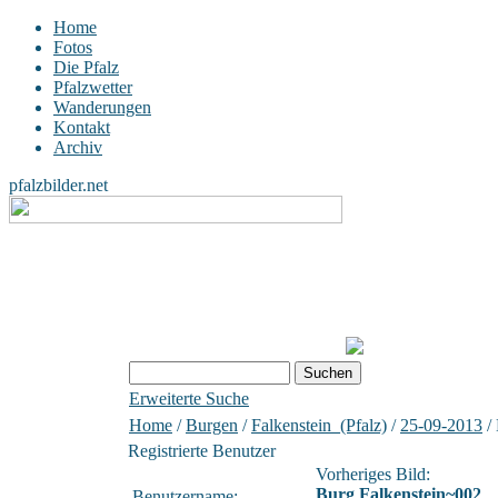
Home
Fotos
Die Pfalz
Pfalzwetter
Wanderungen
Kontakt
Archiv
pfalzbilder.net
Erweiterte Suche
Home
/
Burgen
/
Falkenstein_(Pfalz)
/
25-09-2013
/ 
Registrierte Benutzer
Vorheriges Bild:
Burg Falkenstein~002
Benutzername: