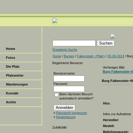
Home
Erweiterte Suche
Home
/
Burgen
/
Falkenstein_(Pfalz)
/
25-09-2013
/ Bur
Fotos
Registrierte Benutzer
Die Pfalz
Vorheriges Bild:
Burg Falkenstein~
Benutzername:
Pfalzwetter
Burg Falkenstein~0
Passwort:
Wanderungen
Kontakt
Beim nächsten Besuch
automatisch anmelden?
Archiv
Hits:
»
Password vergessen
Infos zur Aufnahme
»
Registrierung
Hersteller:
Modell:
Zufallsbild
Belichtungszeit: