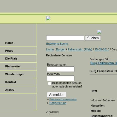
Home
Erweiterte Suche
Home
/
Burgen
/
Falkenstein_(Pfalz)
/
25-09-2013
/ Bur
Fotos
Registrierte Benutzer
Die Pfalz
Vorheriges Bild:
Burg Falkenstein~
Benutzername:
Pfalzwetter
Burg Falkenstein~0
Passwort:
Wanderungen
Kontakt
Beim nächsten Besuch
automatisch anmelden?
Archiv
Hits:
»
Password vergessen
Infos zur Aufnahme
»
Registrierung
Hersteller:
Modell:
Zufallsbild
Belichtungszeit: