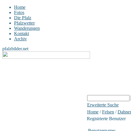
Home
Fotos
Die Pfalz
Pfalzwetter
Wanderungen
Kontakt
Archiv
pfalzbilder.net
Erweiterte Suche
Home
/
Felsen
/
Dahner
Registrierte Benutzer
Benutzername: