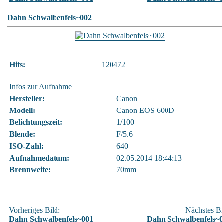
Dahn Schwalbenfels~002
Hits:
120472
Infos zur Aufnahme
Hersteller:
Canon
Modell:
Canon EOS 600D
Belichtungszeit:
1/100
Blende:
F/5.6
ISO-Zahl:
640
Aufnahmedatum:
02.05.2014 18:44:13
Brennweite:
70mm
Vorheriges Bild:
Nächstes Bi
Dahn Schwalbenfels~001
Dahn Schwalbenfels~