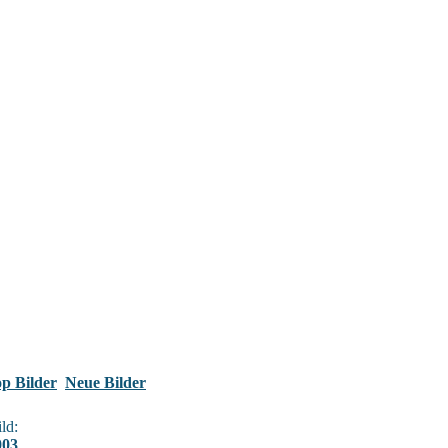
p Bilder
Neue Bilder
ld:
003