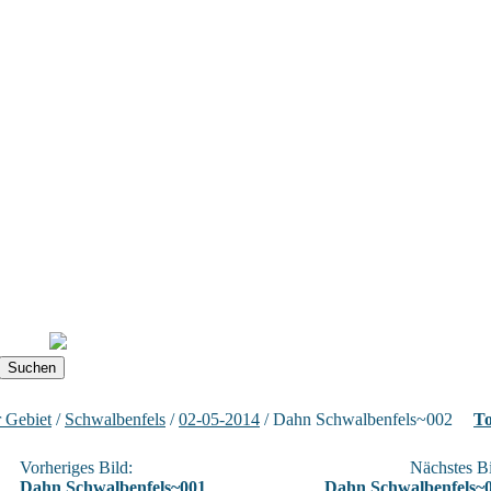
 Gebiet
/
Schwalbenfels
/
02-05-2014
/ Dahn Schwalbenfels~002
To
Vorheriges Bild:
Nächstes Bi
Dahn Schwalbenfels~001
Dahn Schwalbenfels~