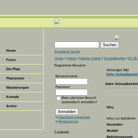
Home
Erweiterte Suche
Home
/
Felsen
/
Dahner Gebiet
/
Schwalbenfels
/
02-05
Fotos
Registrierte Benutzer
Die Pfalz
Vorheriges Bild:
Dahn Schwalbenfel
Benutzername:
Pfalzwetter
Dahn Schwalbenfel
Passwort:
Wanderungen
Kontakt
Beim nächsten Besuch
automatisch anmelden?
Archiv
Hits:
»
Password vergessen
Infos zur Aufnahme
»
Registrierung
Hersteller:
Modell:
Zufallsbild
Belichtungszeit: