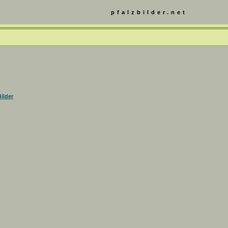
pfalzbilder.net
ilder