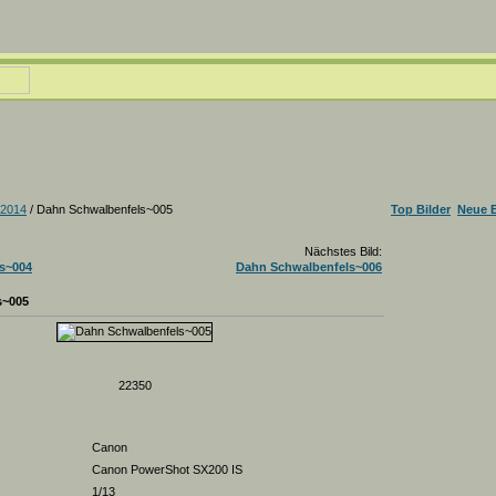
-2014
/ Dahn Schwalbenfels~005
Top Bilder
Neue B
Nächstes Bild:
s~004
Dahn Schwalbenfels~006
s~005
22350
Canon
Canon PowerShot SX200 IS
1/13