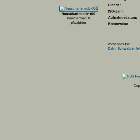
Blende:
ISO-Zahl:
Neuscharfeneck~001
Aufnahmedatum:
Kommentare: 0
pfalzbilder
Brennweite:
Vorheriges Bild:
Dahn Schwalbenfel
Cop