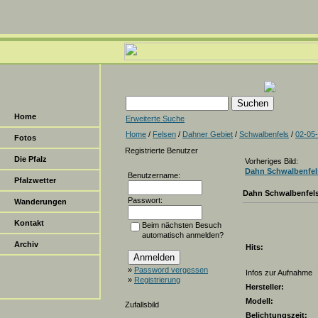
Home
Erweiterte Suche
Home
/
Felsen
/
Dahner Gebiet
/
Schwalbenfels
/
02-05
Fotos
Registrierte Benutzer
Die Pfalz
Vorheriges Bild:
Dahn Schwalbenfel
Benutzername:
Pfalzwetter
Dahn Schwalbenfel
Passwort:
Wanderungen
Kontakt
Beim nächsten Besuch
automatisch anmelden?
Archiv
Hits:
»
Password vergessen
Infos zur Aufnahme
»
Registrierung
Hersteller:
Modell:
Zufallsbild
Belichtungszeit: