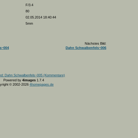
F/3.4
80
02.05.2014 18:40:44
5mm
Nächstes Bild:
s~004
Dahn Schwalbenfels~006
Powered by
4images
1.7.4
yright © 2002-2026
4homepages.de