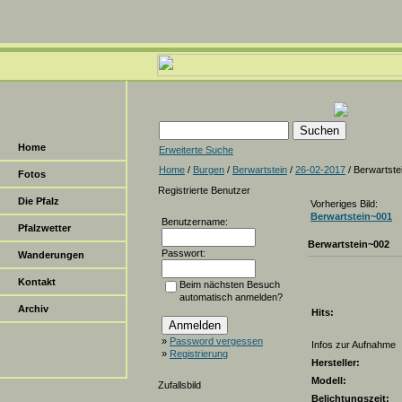
Home
Erweiterte Suche
Home
/
Burgen
/
Berwartstein
/
26-02-2017
/ Berwartste
Fotos
Registrierte Benutzer
Die Pfalz
Vorheriges Bild:
Berwartstein~001
Benutzername:
Pfalzwetter
Berwartstein~002
Passwort:
Wanderungen
Kontakt
Beim nächsten Besuch
automatisch anmelden?
Archiv
Hits:
»
Password vergessen
Infos zur Aufnahme
»
Registrierung
Hersteller:
Modell:
Zufallsbild
Belichtungszeit: