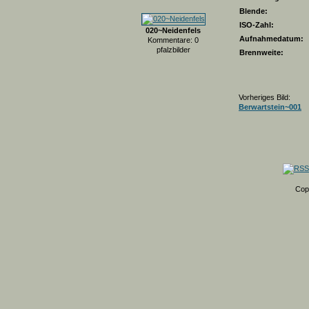
Blende:
ISO-Zahl:
020~Neidenfels
Aufnahmedatum:
Kommentare: 0
pfalzbilder
Brennweite:
Vorheriges Bild:
Berwartstein~001
Cop