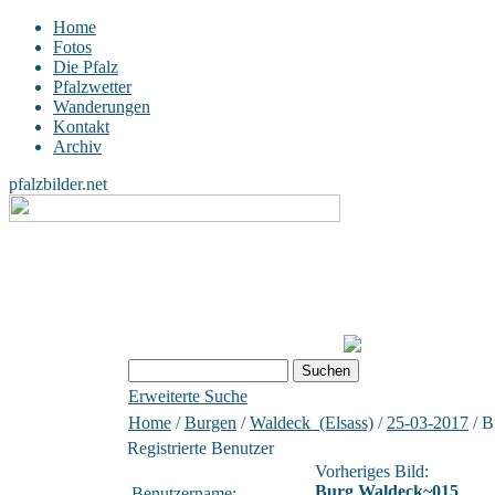
Home
Fotos
Die Pfalz
Pfalzwetter
Wanderungen
Kontakt
Archiv
pfalzbilder.net
Erweiterte Suche
Home
/
Burgen
/
Waldeck_(Elsass)
/
25-03-2017
/ B
Registrierte Benutzer
Vorheriges Bild:
Burg Waldeck~015
Benutzername: