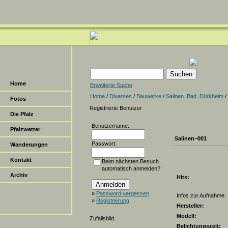
Home
Erweiterte Suche
Home
/
Diverses
/
Bauwerke
/
Salinen_Bad_Dürkheim
/
Fotos
Registrierte Benutzer
Die Pfalz
Benutzername:
Pfalzwetter
Salinen~001
Passwort:
Wanderungen
Kontakt
Beim nächsten Besuch
automatisch anmelden?
Archiv
Hits:
»
Password vergessen
Infos zur Aufnahme
»
Registrierung
Hersteller:
Modell:
Zufallsbild
Belichtungszeit: