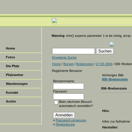
Warning
: trim() expects parameter 1 to be string, array
Home
Fotos
Erweiterte Suche
Home
/
Burgen
/
Breitenstein
/
27-03-2004
/ 006~Breiten
Die Pfalz
Registrierte Benutzer
Pfalzwetter
Vorheriges Bild:
005~Breitenstein
Benutzername:
Wanderungen
006~Breitenstein
Passwort:
Kontakt
Archiv
Beim nächsten Besuch
automatisch anmelden?
Hits:
»
Password vergessen
Infos zur Aufnahme
»
Registrierung
Hersteller: