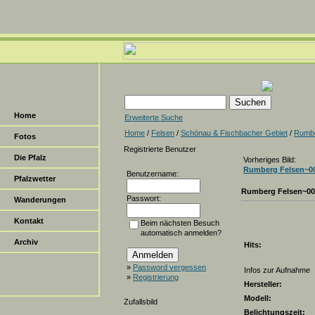
Home
Erweiterte Suche
Home
/
Felsen
/
Schönau & Fischbacher Gebiet
/
Rumbe
Fotos
Registrierte Benutzer
Die Pfalz
Vorheriges Bild:
Rumberg Felsen~0
Benutzername:
Pfalzwetter
Rumberg Felsen~00
Passwort:
Wanderungen
Kontakt
Beim nächsten Besuch
automatisch anmelden?
Archiv
Hits:
»
Password vergessen
Infos zur Aufnahme
»
Registrierung
Hersteller:
Modell:
Zufallsbild
Belichtungszeit: