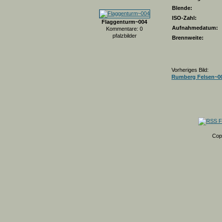
Blende:
ISO-Zahl:
Flaggenturm~004
Aufnahmedatum:
Kommentare: 0
pfalzbilder
Brennweite:
Vorheriges Bild:
Rumberg Felsen~0
Cop