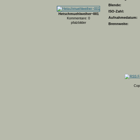
Blende:
ISO-Zahl:
Hetschmuehlweiher~001
Aufnahmedatum:
Kommentare: 0
pfalzbilder
Brennweite:
Cop