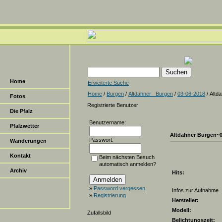
Home
Erweiterte Suche
Home
/
Burgen
/
Altdahner _Burgen
/
03-06-2018
/ Altd
Fotos
Registrierte Benutzer
Die Pfalz
Benutzername:
Pfalzwetter
Altdahner Burgen~
Passwort:
Wanderungen
Kontakt
Beim nächsten Besuch
automatisch anmelden?
Archiv
Hits:
»
Password vergessen
Infos zur Aufnahme
»
Registrierung
Hersteller:
Modell:
Zufallsbild
Belichtungszeit: