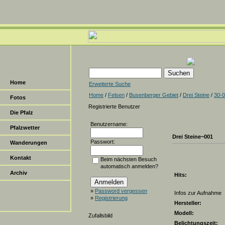
Home
Erweiterte Suche
Home
/
Felsen
/
Busenberger Gebiet
/
Drei Steine
/
30-
Fotos
Registrierte Benutzer
Die Pfalz
Benutzername:
Pfalzwetter
Drei Steine~001
Passwort:
Wanderungen
Kontakt
Beim nächsten Besuch
automatisch anmelden?
Archiv
Hits:
»
Password vergessen
Infos zur Aufnahme
»
Registrierung
Hersteller:
Modell:
Zufallsbild
Belichtungszeit: