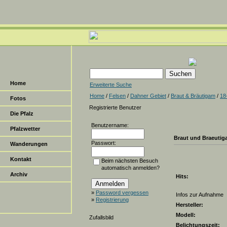
Home
Erweiterte Suche
Home
/
Felsen
/
Dahner Gebiet
/
Braut & Bräutigam
/
18
Fotos
Registrierte Benutzer
Die Pfalz
Benutzername:
Pfalzwetter
Braut und Braeuti
Passwort:
Wanderungen
Kontakt
Beim nächsten Besuch
automatisch anmelden?
Archiv
Hits:
»
Password vergessen
Infos zur Aufnahme
»
Registrierung
Hersteller:
Modell:
Zufallsbild
Belichtungszeit: