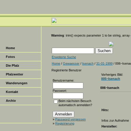
Warning
: trim() expects parameter 1 to be string, array
Home
Fotos
Erweiterte Suche
Home
/
Gewaesser
/
Isenach
/
31-01-1999
/ 006~Isena
Die Pfalz
Registrierte Benutzer
Pfalzwetter
Vorheriges Bild:
005~Isenach
Benutzername:
Wanderungen
006~Isenach
Passwort:
Kontakt
Archiv
Beim nächsten Besuch
automatisch anmelden?
Hits:
»
Password vergessen
Infos zur Aufnahme
»
Registrierung
Hersteller: