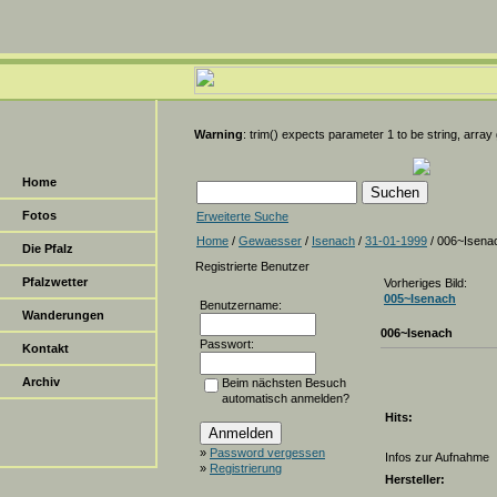
Warning
: trim() expects parameter 1 to be string, array
Home
Fotos
Erweiterte Suche
Home
/
Gewaesser
/
Isenach
/
31-01-1999
/ 006~Isena
Die Pfalz
Registrierte Benutzer
Pfalzwetter
Vorheriges Bild:
005~Isenach
Benutzername:
Wanderungen
006~Isenach
Passwort:
Kontakt
Archiv
Beim nächsten Besuch
automatisch anmelden?
Hits:
»
Password vergessen
Infos zur Aufnahme
»
Registrierung
Hersteller: